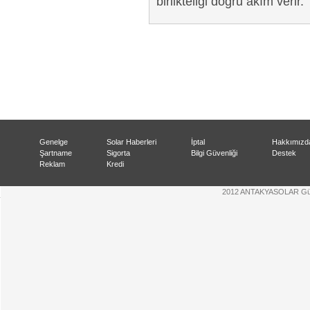
birlikteliği doğru akım verir.
Genelge
Solar Haberleri
İptal
Hakkımızd
Şartname
Sigorta
Bilgi Güvenliği
Destek
Reklam
Kredi
2012 ANTAKYASOLAR Güneş