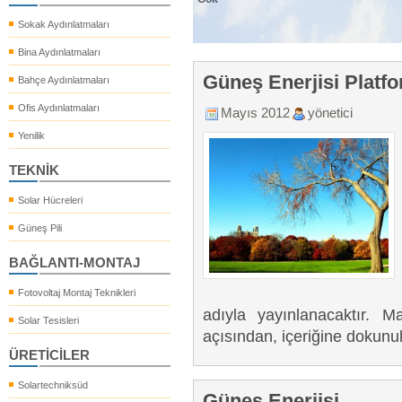
Sokak Aydınlatmaları
Bina Aydınlatmaları
Güneş Enerjisi Platf
Bahçe Aydınlatmaları
Ofis Aydınlatmaları
Mayıs 2012
yönetici
Yenilik
TEKNİK
Solar Hücreleri
Güneş Pili
BAĞLANTI-MONTAJ
Fotovoltaj Montaj Teknikleri
adıyla yayınlanacaktır. 
Solar Tesisleri
açısından, içeriğine dokun
ÜRETİCİLER
Solartechniksüd
Güneş Enerjisi