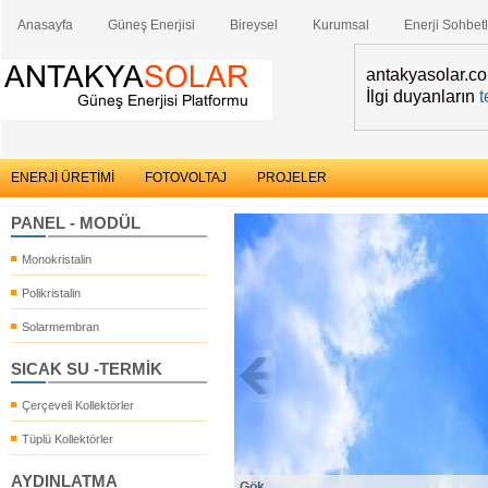
Anasayfa
Güneş Enerjisi
Bireysel
Kurumsal
Enerji Sohbetl
antakyasolar.com
İlgi duyanların
t
ENERJİ ÜRETİMİ
FOTOVOLTAJ
PROJELER
PANEL - MODÜL
Monokristalin
Polikristalin
Solarmembran
SICAK SU -TERMİK
Çerçeveli Kollektörler
Tüplü Kollektörler
AYDINLATMA
Gök