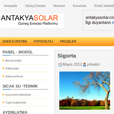
Anasayfa
Güneş Enerjisi
Bireysel
Kurumsal
Enerji Sohbetl
antakyasolar.com
İlgi duyanların
t
ENERJİ ÜRETİMİ
FOTOVOLTAJ
PROJELER
PANEL - MODÜL
Sigorta
Monokristalin
Mayis 2012
yönetici
Polikristalin
Solarmembran
SICAK SU -TERMİK
Çerçeveli Kollektörler
Tüplü Kollektörler
AYDINLATMA