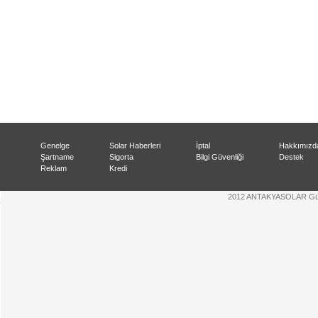
Genelge
Solar Haberleri
İptal
Hakkımızd
Şartname
Sigorta
Bilgi Güvenliği
Destek
Reklam
Kredi
2012 ANTAKYASOLAR Güneş